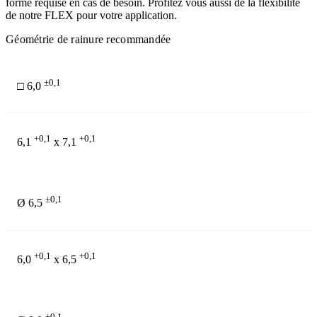
forme requise en cas de besoin. Profitez vous aussi de la flexibilité
de notre FLEX pour votre application.
Géométrie de rainure recommandée
±0,1
□ 6,0
+0,1
+0,1
6,1
x 7,1
±0,1
Ø 6,5
+0,1
+0,1
6,0
x 6,5
±0,1