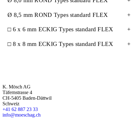
Ø 8,0 mm ROND Types standard FLEX
+
pour obtenir des résultats fiables et reproductibles en…
Ø 8,5 mm ROND Types standard FLEX
+
Chimie et pharmacie
□ 6 x 6 mm ECKIG Types standard FLEX
+
□ 8 x 8 mm ECKIG Types standard FLEX
+
Un contrôle précis de la température et de la pression est essentiel
pour obtenir des résultats fiables et reproductibles en…
K. Mösch AG
Täfernstrasse 4
CH-5405 Baden-Dättwil
Schweiz
+41 62 887 23 33
info@moeschag.ch
Français