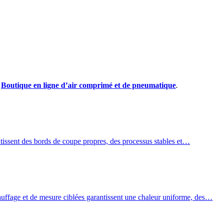
e
Boutique en ligne d’air comprimé et de pneumatique
.
ntissent des bords de coupe propres, des processus stables et…
auffage et de mesure ciblées garantissent une chaleur uniforme, des…