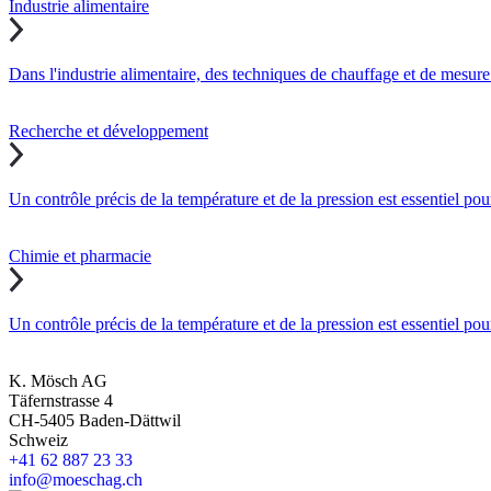
Industrie alimentaire
Dans l'industrie alimentaire, des techniques de chauffage et de mesure
Recherche et développement
Un contrôle précis de la température et de la pression est essentiel pou
Chimie et pharmacie
Un contrôle précis de la température et de la pression est essentiel pou
K. Mösch AG
Täfernstrasse 4
CH-5405 Baden-Dättwil
Schweiz
+41 62 887 23 33
info@moeschag.ch