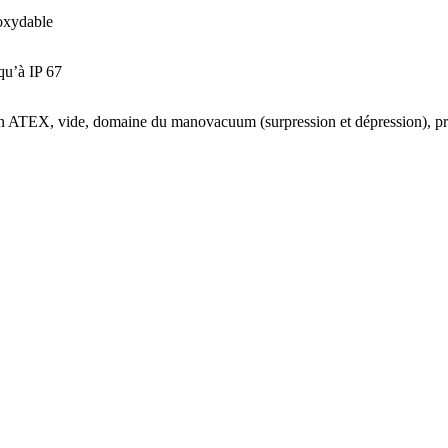
noxydable
squ’à IP 67
on ATEX, vide, domaine du manovacuum (surpression et dépression), pr