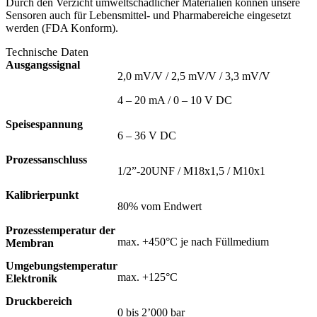
Durch den Verzicht umweltschädlicher Materialien können unsere
Sensoren auch für Lebensmittel- und Pharmabereiche eingesetzt
werden (FDA Konform).
Technische Daten
Ausgangssignal
2,0 mV/V / 2,5 mV/V / 3,3 mV/V
4 – 20 mA / 0 – 10 V DC
Speisespannung
6 – 36 V DC
Prozessanschluss
1/2”-20UNF / M18x1,5 / M10x1
Kalibrierpunkt
80% vom Endwert
Prozesstemperatur der
max. +450°C je nach Füllmedium
Membran
Umgebungstemperatur
max. +125°C
Elektronik
Druckbereich
0 bis 2’000 bar