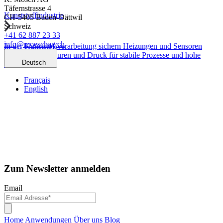
Täfernstrasse 4
Kunststoffindustrie
CH-5405 Baden-Dättwil
Schweiz
+41 62 887 23 33
info@moeschag.ch
In der Kunststoffverarbeitung sichern Heizungen und Sensoren
präzise Temperaturen und Druck für stabile Prozesse und hohe
Deutsch
Qualität.
Français
English
Zum Newsletter anmelden
Email
Home
Anwendungen
Über uns
Blog