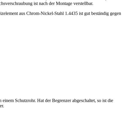
chsverschraubung ist nach der Montage verstellbar.
eizelement aus Chrom-Nickel-Stahl 1.4435 ist gut beständig gegen
 einem Schutzrohr. Hat der Begrenzer abgeschaltet, so ist die
E
er.
b
I
3